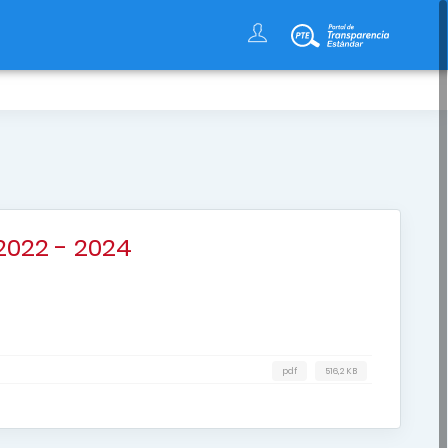
s
2022 - 2024
pdf
516,2 KB