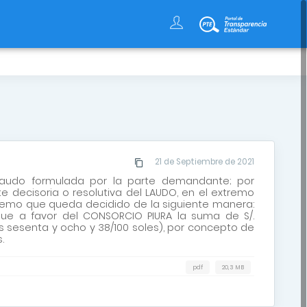
s
21 de Septiembre de 2021
 laudo formulada por la parte demandante; por
te decisoria o resolutiva del LAUDO, en el extremo
tremo que queda decidido de la siguiente manera:
ue a favor del CONSORCIO PIURA la suma de S/.
s sesenta y ocho y 38/100 soles), por concepto de
.
pdf
20,3 MB