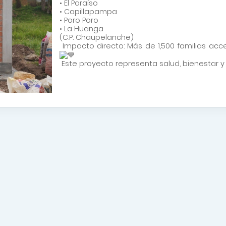
• El Paraíso
• Capillapampa
• Poro Poro
• La Huanga
(C.P. Chaupelanche)
Impacto directo: Más de 1,500 familias acc
Este proyecto representa salud, bienestar 