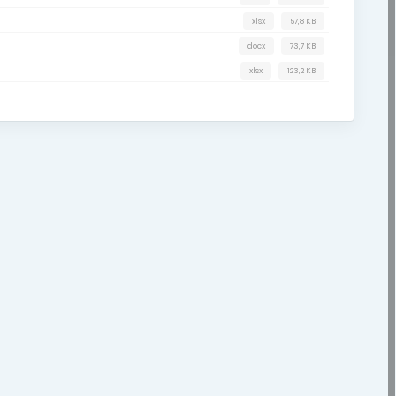
xlsx
57,8 KB
docx
73,7 KB
xlsx
123,2 KB