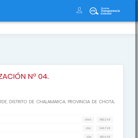
s
ZACIÓN Nº 04.
ERDE, DISTRITO DE CHALAMARCA, PROVINCIA DE CHOTA,
docx
682,2 KB
xlsx
346,7 KB
xlsx
180,4 KB